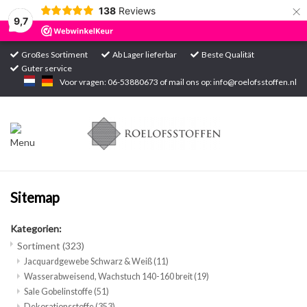
×
138
Reviews
9,7
Großes Sortiment
Ab Lager lieferbar
Beste Qualität
Guter service
Startseite
Voor vragen: 06-53880673 of mail ons op:
info@roelofsstoffen.nl
Sortiment
Sitemap
Kategorien:
Sortiment
(323)
Jacquardgewebe Schwarz & Weiß
(11)
Wasserabweisend, Wachstuch 140-160 breit
(19)
Sale Gobelinstoffe
(51)
Dekorationsstoffe
(353)