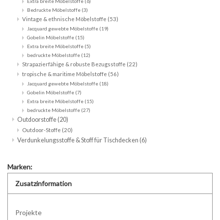
Extra breite Möbelstoffe
(6)
Bedruckte Möbelstoffe
(3)
Vintage & ethnische Möbelstoffe
(53)
Jacquard gewebte Möbelstoffe
(19)
Gobelin Möbelstoffe
(15)
Extra breite Möbelstoffe
(5)
bedruckte Möbelstoffe
(12)
Strapazierfähige & robuste Bezugsstoffe
(22)
tropische & maritime Möbelstoffe
(56)
Jacquard gewebte Möbelstoffe
(18)
Gobelin Möbelstoffe
(7)
Extra breite Möbelstoffe
(15)
bedruckte Möbelstoffe
(27)
Outdoorstoffe
(20)
Outdoor-Stoffe
(20)
Verdunkelungsstoffe & Stoff für Tischdecken
(6)
Marken:
Zusatzinformation
Projekte