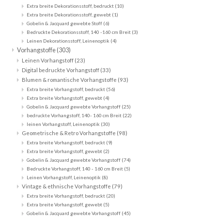
Extra breite Dekorationsstoff, bedruckt
(10)
Extra breite Dekorationsstoff, gewebt
(1)
Gobelin & Jacquard gewebte Stoff
(6)
Bedruckte Dekorationsstoff, 140 -160 cm Breit
(3)
Leinen Dekorationsstoff, Leinenoptik
(4)
Vorhangstoffe
(303)
Leinen Vorhangstoff
(23)
Digital bedruckte Vorhangstoff
(33)
Blumen & romantische Vorhangstoffe
(93)
Extra breite Vorhangstoff, bedruckt
(56)
Extra breite Vorhangstoff, gewebt
(4)
Gobelin & Jacquard gewebte Vorhangstoff
(25)
bedruckte Vorhangstoff, 140- 160 cm Breit
(22)
leinen Vorhangstoff, Leinenoptik
(30)
Geometrische & Retro Vorhangstoffe
(98)
Extra breite Vorhangstoff, bedruckt
(9)
Extra breite Vorhangstoff, gewebt
(2)
Gobelin & Jacquard gewebte Vorhangstoff
(74)
Bedruckte Vorhangstoff, 140 - 160 cm Breit
(5)
Leinen Vorhangstoff, Leinenoptik
(8)
Vintage & ethnische Vorhangstoffe
(79)
Extra breite Vorhangstoff, bedruckt
(20)
Extra breite Vorhangstoff, gewebt
(5)
Gobelin & Jacquard gewebte Vorhangstoff
(45)