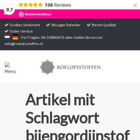
×
138
Reviews
9,7
Großes Sortiment
Ab Lager lieferbar
Beste Qualität
Guter service
Startseite
Für Fragen: 06-53880673 oder mailen Sie uns an:
info@roelofsstoffen.nl
Sortiment
Artikel mit
Schlagwort
bijengordijnstof