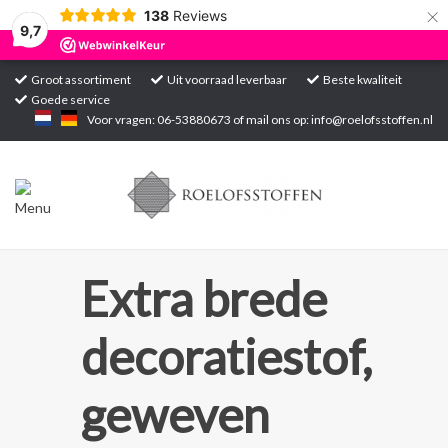
×
138
Reviews
9,7
Groot assortiment
Uit voorraad leverbaar
Beste kwaliteit
Goede service
Home
Voor vragen: 06-53880673 of mail ons op:
info@roelofsstoffen.nl
Assortiment
Blogs
Projecten
Extra brede
Contact
decoratiestof,
Markten
geweven