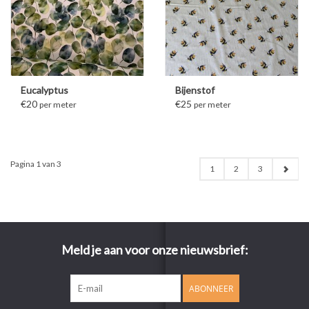
Eucalyptus
Bijenstof
€20
€25
per meter
per meter
Pagina 1 van 3
1
2
3
Meld je aan voor onze nieuwsbrief:
ABONNEER