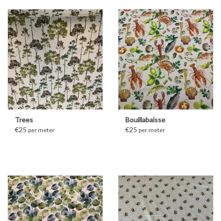
Trees
Bouillabaisse
€25
€25
per meter
per meter