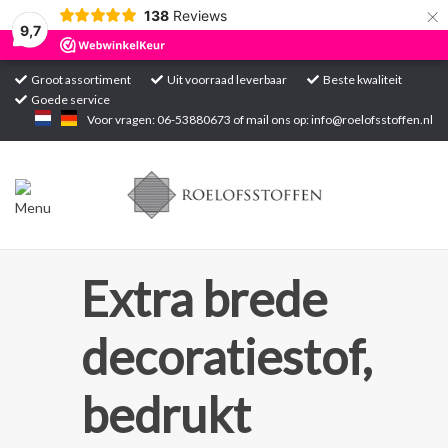
×
138
Reviews
9,7
Groot assortiment
Uit voorraad leverbaar
Beste kwaliteit
Goede service
Home
Voor vragen: 06-53880673 of mail ons op:
info@roelofsstoffen.nl
Assortiment
Blogs
Projecten
Extra brede
Contact
decoratiestof,
Markten
bedrukt