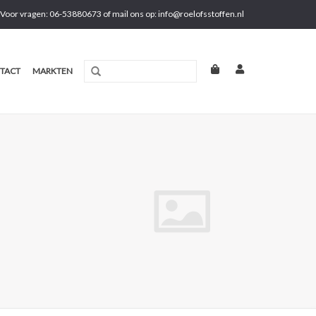
Voor vragen: 06-53880673 of mail ons op:
info@roelofsstoffen.nl
TACT
MARKTEN