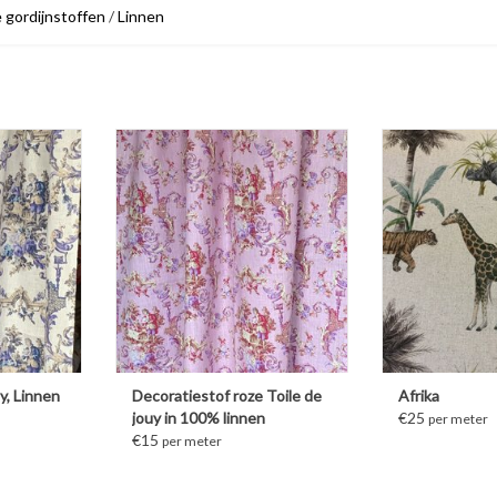
 gordijnstoffen
/
Linnen
MEER INFORMATIE
y, Linnen
Decoratiestof roze Toile de
Afrika
jouy in 100% linnen
€25
per meter
€15
per meter