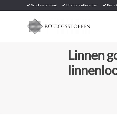
Groot assortiment
Uit voorraad leverbaar
Beste k
Linnen go
linnenlo