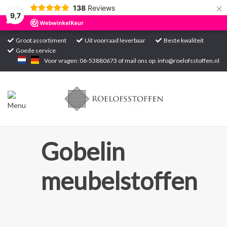
×
138
Reviews
9,7
Groot assortiment
Uit voorraad leverbaar
Beste kwaliteit
Goede service
Home
Voor vragen: 06-53880673 of mail ons op:
info@roelofsstoffen.nl
Assortiment
Blogs
Projecten
Gobelin
Contact
meubelstoffen
Markten