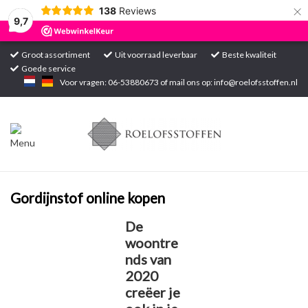
×
138
Reviews
9,7
Groot assortiment
Uit voorraad leverbaar
Beste kwaliteit
Goede service
Home
Voor vragen: 06-53880673 of mail ons op:
info@roelofsstoffen.nl
Assortiment
Blogs
Projecten
Gordijnstof online kopen
De
Contact
woontre
nds van
Markten
2020
creëer je