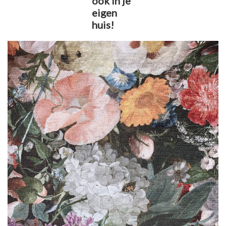
ook in je
eigen
huis!