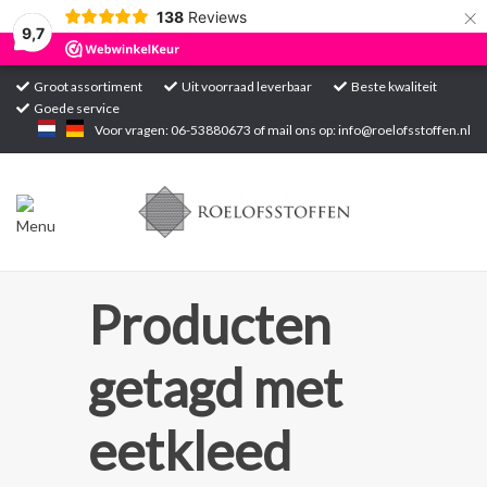
×
138
Reviews
9,7
Groot assortiment
Uit voorraad leverbaar
Beste kwaliteit
Goede service
Home
Voor vragen: 06-53880673 of mail ons op:
info@roelofsstoffen.nl
Assortiment
Blogs
Projecten
Producten
Contact
getagd met
Markten
eetkleed