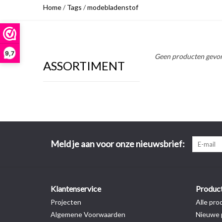
Home
/
Tags
/
modebladenstof
9,7
Geen producten gevon
ASSORTIMENT
Meld je aan voor onze nieuwsbrief:
Klantenservice
Produc
Projecten
Alle pro
Algemene Voorwaarden
Nieuwe 