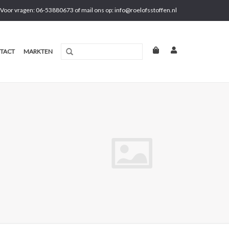
Voor vragen: 06-53880673 of mail ons op:
info@roelofsstoffen.nl
TACT
MARKTEN