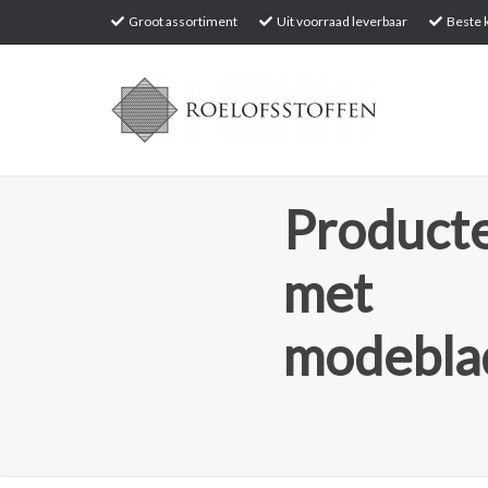
Groot assortiment
Uit voorraad leverbaar
Beste k
Producte
met
modebla