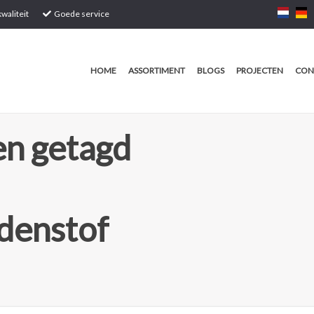
waliteit
Goede service
HOME
ASSORTIMENT
BLOGS
PROJECTEN
CON
n getagd
denstof