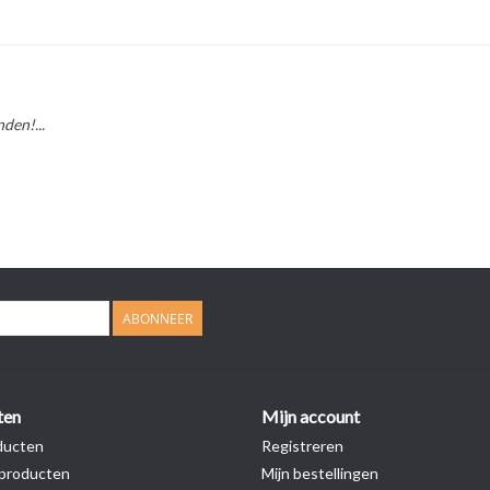
den!...
ABONNEER
ten
Mijn account
ducten
Registreren
producten
Mijn bestellingen