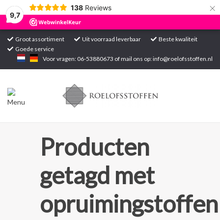
×
138
Reviews
9,7
Groot assortiment
Uit voorraad leverbaar
Beste kwaliteit
Goede service
Home
Voor vragen: 06-53880673 of mail ons op:
info@roelofsstoffen.nl
Assortiment
Blogs
Projecten
Producten
Contact
getagd met
Markten
opruimingstoffen