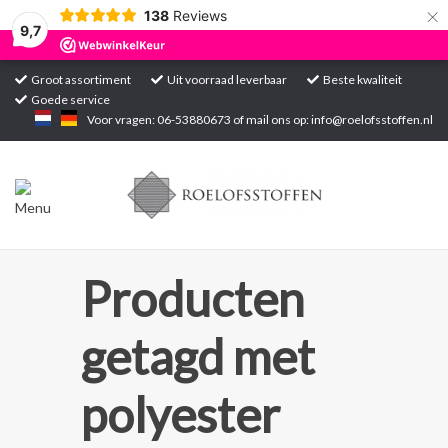
×
138
Reviews
9,7
Groot assortiment
Uit voorraad leverbaar
Beste kwaliteit
Goede service
Home
Voor vragen: 06-53880673 of mail ons op:
info@roelofsstoffen.nl
Assortiment
Blogs
Projecten
Producten
Contact
getagd met
Markten
polyester