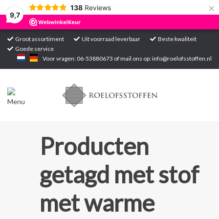
×
138
Reviews
9,7
Groot assortiment
Uit voorraad leverbaar
Beste kwaliteit
Goede service
Home
Voor vragen: 06-53880673 of mail ons op:
info@roelofsstoffen.nl
Assortiment
Blogs
Projecten
Producten
Contact
getagd met stof
Markten
met warme