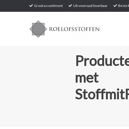
Groot assortiment
Uit voorraad leverbaar
Beste k
Producte
met
Stoffmit