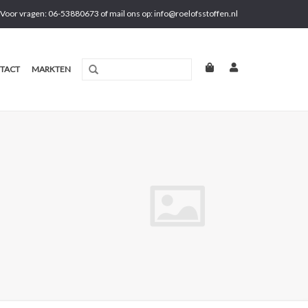
Voor vragen: 06-53880673 of mail ons op:
info@roelofsstoffen.nl
TACT
MARKTEN