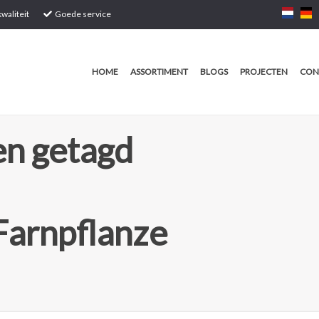
waliteit
Goede service
HOME
ASSORTIMENT
BLOGS
PROJECTEN
CON
n getagd
Farnpflanze