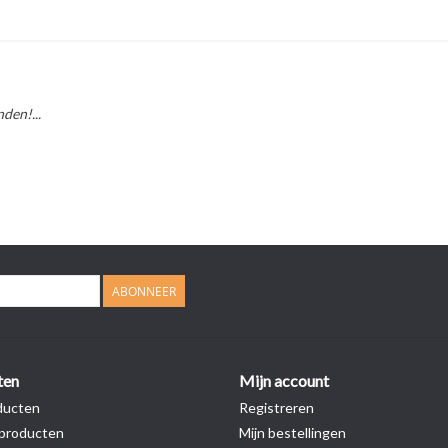
den!...
ABONNEER
ten
Mijn account
ducten
Registreren
producten
Mijn bestellingen