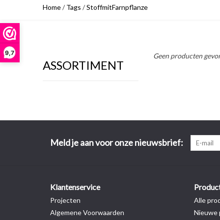
Home
/
Tags
/
StoffmitFarnpflanze
9,7
Geen producten gevon
ASSORTIMENT
Meld je aan voor onze nieuwsbrief:
Klantenservice
Produc
Projecten
Alle pro
Algemene Voorwaarden
Nieuwe 