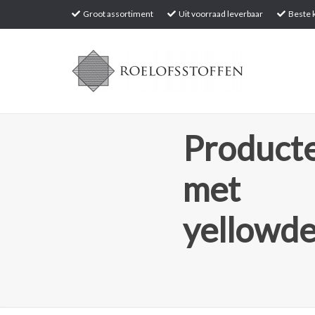
Groot assortiment
Uit voorraad leverbaar
Beste k
Producte
met
yellowde