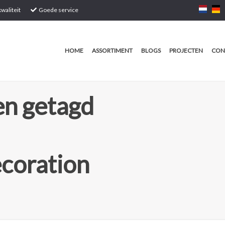
waliteit
Goede service
HOME
ASSORTIMENT
BLOGS
PROJECTEN
CON
n getagd
coration