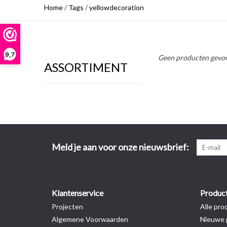
Home
/
Tags
/
yellowdecoration
9,7
Geen producten gevon
ASSORTIMENT
Meld je aan voor onze nieuwsbrief:
Klantenservice
Produc
Projecten
Alle pro
Algemene Voorwaarden
Nieuwe 