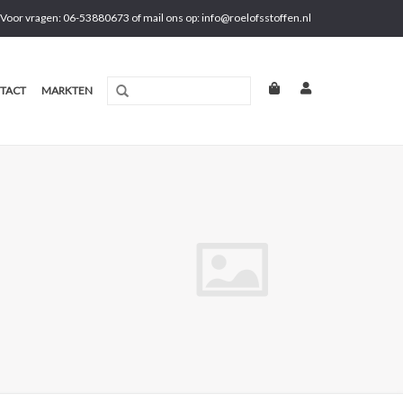
Voor vragen: 06-53880673 of mail ons op:
info@roelofsstoffen.nl
TACT
MARKTEN