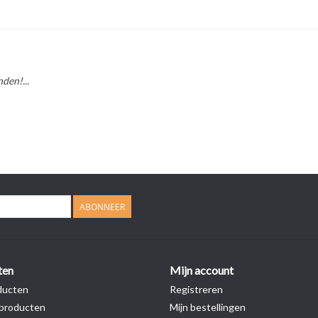
den!...
ABONNEER
ten
Mijn account
ducten
Registreren
producten
Mijn bestellingen