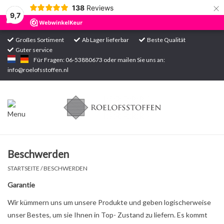
×
138
Reviews
9,7
Großes Sortiment
Ab Lager lieferbar
Beste Qualität
Guter service
Startseite
Für Fragen: 06-53880673 oder mailen Sie uns an:
info@roelofsstoffen.nl
Sortiment
Beschwerden
STARTSEITE
/
BESCHWERDEN
Garantie
Wir kümmern uns um unsere Produkte und geben logischerweise
unser Bestes, um sie Ihnen in Top- Zustand zu liefern. Es kommt