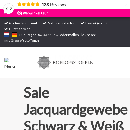
×
138
Reviews
9,7
Großes Sortiment
Ab Lager lieferbar
Beste Qualität
Guter service
Startseite
Für Fragen: 06-53880673 oder mailen Sie uns an:
info@roelofsstoffen.nl
Sortiment
Sale
Jacquardgewebe
Schwarz & Weiß