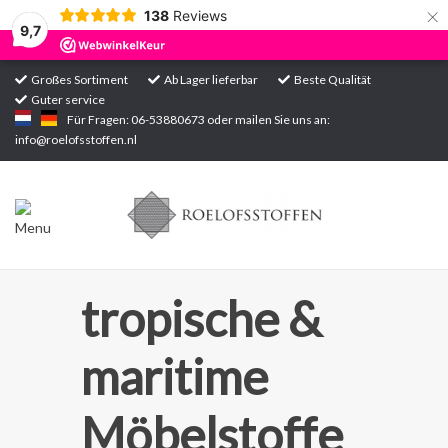
×
138
Reviews
9,7
Großes Sortiment
Ab Lager lieferbar
Beste Qualität
Guter service
Startseite
Für Fragen: 06-53880673 oder mailen Sie uns an:
info@roelofsstoffen.nl
Sortiment
tropische &
maritime
Möbelstoffe