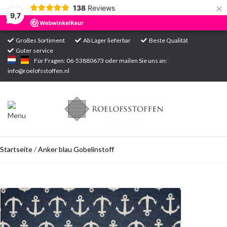
×
138
Reviews
9,7
Großes Sortiment
Ab Lager lieferbar
Beste Qualität
Guter service
Startseite
Für Fragen: 06-53880673 oder mailen Sie uns an:
info@roelofsstoffen.nl
Sortiment
Startseite
/
Anker blau Gobelinstoff