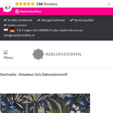
×
138
Reviews
9,7
Großes Sortiment
Ab Lager lieferbar
Beste Qualität
Guter service
Startseite
Für Fragen: 06-53880673 oder mailen Sie uns an:
info@roelofsstoffen.nl
Sortiment
Startseite
/
Amadeus Gris Dekorationstoff