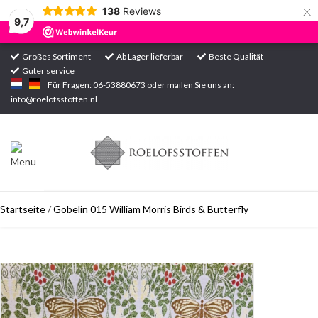
×
138
Reviews
9,7
Großes Sortiment
Ab Lager lieferbar
Beste Qualität
Guter service
Startseite
Für Fragen: 06-53880673 oder mailen Sie uns an:
info@roelofsstoffen.nl
Sortiment
Startseite
/
Gobelin 015 William Morris Birds & Butterfly