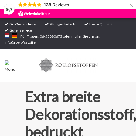
×
138
Reviews
9,7
Großes Sortiment
Ab Lager lieferbar
Beste Qualität
Guter service
Startseite
Für Fragen: 06-53880673 oder mailen Sie uns an:
info@roelofsstoffen.nl
Sortiment
Extra breite
Dekorationsstoff,
bedruckt