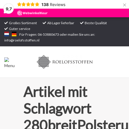
×
138
Reviews
9,7
Großes Sortiment
Ab Lager lieferbar
Beste Qualität
Guter service
Startseite
Für Fragen: 06-53880673 oder mailen Sie uns an:
info@roelofsstoffen.nl
Sortiment
Artikel mit
Schlagwort
280breitPolster