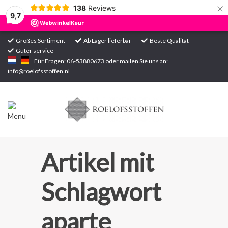
×
138
Reviews
9,7
Großes Sortiment
Ab Lager lieferbar
Beste Qualität
Guter service
Startseite
Für Fragen: 06-53880673 oder mailen Sie uns an:
info@roelofsstoffen.nl
Sortiment
Artikel mit
Schlagwort
aparte