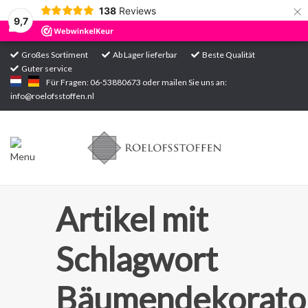
×
138
Reviews
9,7
Großes Sortiment
Ab Lager lieferbar
Beste Qualität
Guter service
Startseite
Für Fragen: 06-53880673 oder mailen Sie uns an:
info@roelofsstoffen.nl
Sortiment
Artikel mit
Schlagwort
Bäumendekorato