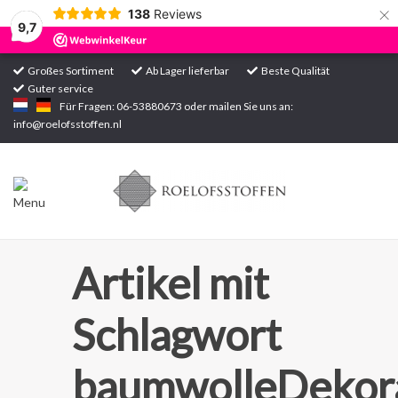
×
138
Reviews
9,7
Großes Sortiment
Ab Lager lieferbar
Beste Qualität
Guter service
Startseite
Für Fragen: 06-53880673 oder mailen Sie uns an:
info@roelofsstoffen.nl
Sortiment
Artikel mit
Schlagwort
baumwolleDekora