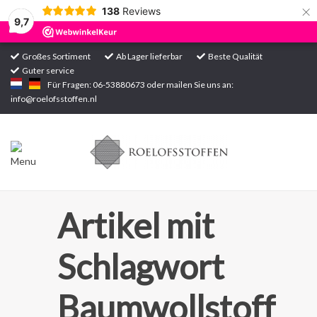
×
138
Reviews
9,7
Großes Sortiment
Ab Lager lieferbar
Beste Qualität
Guter service
Startseite
Für Fragen: 06-53880673 oder mailen Sie uns an:
info@roelofsstoffen.nl
Sortiment
Artikel mit
Schlagwort
Baumwollstoff