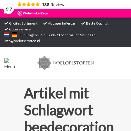
×
138
Reviews
9,7
Großes Sortiment
Ab Lager lieferbar
Beste Qualität
Guter service
Startseite
Für Fragen: 06-53880673 oder mailen Sie uns an:
info@roelofsstoffen.nl
Sortiment
Artikel mit
Schlagwort
beedecoration