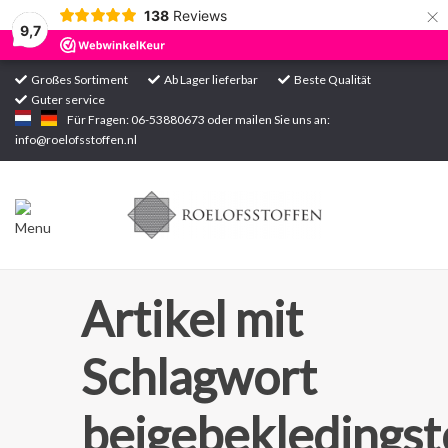
×
138
Reviews
9,7
Großes Sortiment
Ab Lager lieferbar
Beste Qualität
Guter service
Startseite
Für Fragen: 06-53880673 oder mailen Sie uns an:
info@roelofsstoffen.nl
Sortiment
Artikel mit
Schlagwort
beigebekledingst