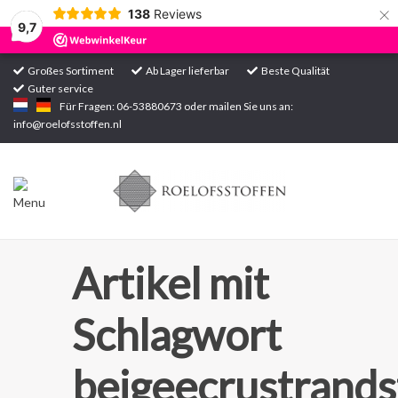
×
138
Reviews
9,7
Großes Sortiment
Ab Lager lieferbar
Beste Qualität
Guter service
Startseite
Für Fragen: 06-53880673 oder mailen Sie uns an:
info@roelofsstoffen.nl
Sortiment
Artikel mit
Schlagwort
beigeecrustrand