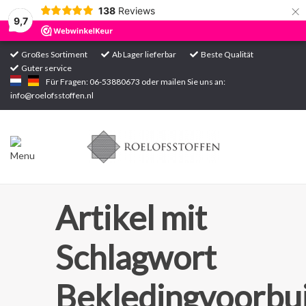
×
138
Reviews
9,7
Großes Sortiment
Ab Lager lieferbar
Beste Qualität
Guter service
Startseite
Für Fragen: 06-53880673 oder mailen Sie uns an:
info@roelofsstoffen.nl
Sortiment
Artikel mit
Schlagwort
Bekledingvoorbu