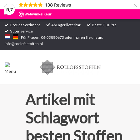
×
138
Reviews
9,7
Großes Sortiment
Ab Lager lieferbar
Beste Qualität
Guter service
Startseite
Für Fragen: 06-53880673 oder mailen Sie uns an:
info@roelofsstoffen.nl
Sortiment
Artikel mit
Schlagwort
besten Stoffen