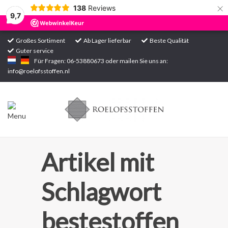
×
138
Reviews
9,7
Großes Sortiment
Ab Lager lieferbar
Beste Qualität
Guter service
Startseite
Für Fragen: 06-53880673 oder mailen Sie uns an:
info@roelofsstoffen.nl
Sortiment
Artikel mit
Schlagwort
bestestoffen