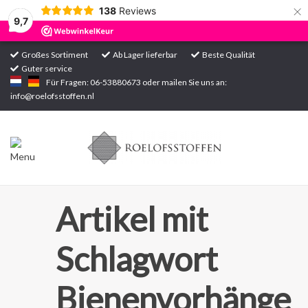
×
138
Reviews
9,7
Großes Sortiment
Ab Lager lieferbar
Beste Qualität
Guter service
Startseite
Für Fragen: 06-53880673 oder mailen Sie uns an:
info@roelofsstoffen.nl
Sortiment
Artikel mit
Schlagwort
Bienenvorhänge