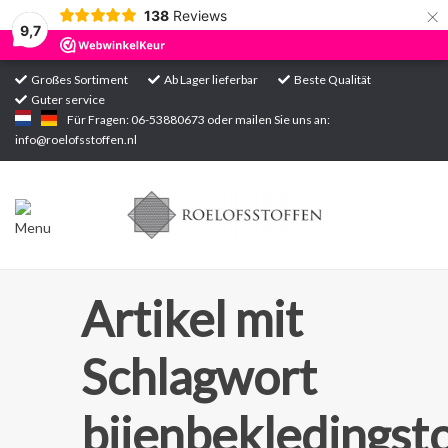
×
138
Reviews
9,7
Großes Sortiment
Ab Lager lieferbar
Beste Qualität
Guter service
Startseite
Für Fragen: 06-53880673 oder mailen Sie uns an:
info@roelofsstoffen.nl
Sortiment
Artikel mit
Schlagwort
bijenbekledingst