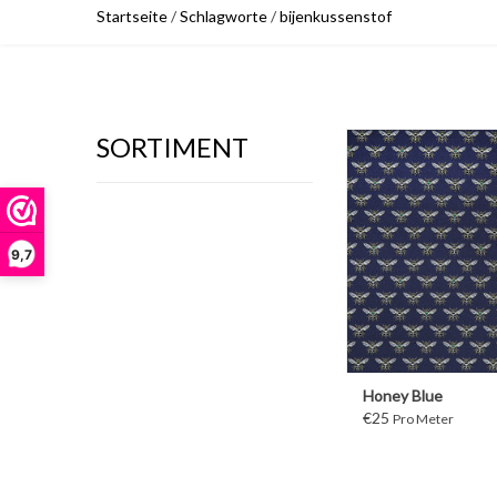
Startseite
/
Schlagworte
/
bijenkussenstof
SORTIMENT
WEITER
9,7
Honey Blue
€25
Pro Meter