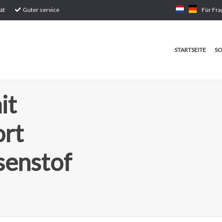
ät
Guter service
Für Fra
STARTSEITE
SO
it
ort
senstof