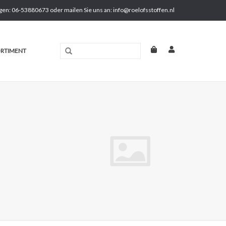
gen: 06-53880673 oder mailen Sie uns an:
info@roelofsstoffen.nl
RTIMENT