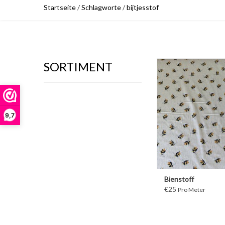
Startseite
/
Schlagworte
/
bijtjesstof
SORTIMENT
WEITER
9,7
Bienstoff
€25
Pro Meter