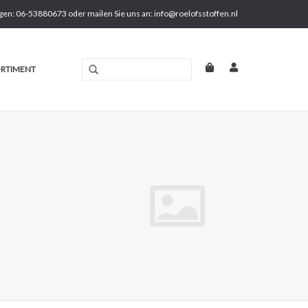
gen: 06-53880673 oder mailen Sie uns an:
info@roelofsstoffen.nl
RTIMENT