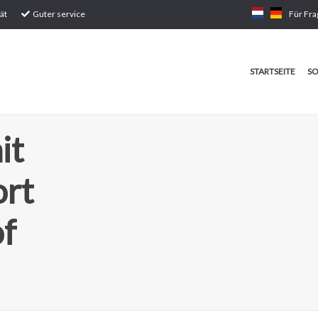
ät
Guter service
Für Fra
STARTSEITE
SO
it
ort
of