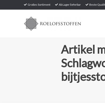
Großes Sortiment
Ab Lager lieferbar
Beste Qualit
Artikel m
Schlagw
bijtjesst