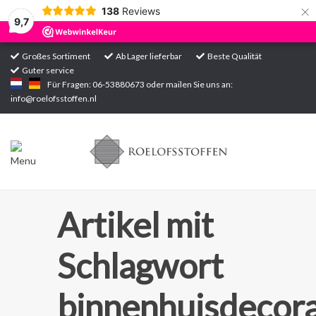
×
138
Reviews
9,7
Großes Sortiment
Ab Lager lieferbar
Beste Qualität
Guter service
Startseite
Für Fragen: 06-53880673 oder mailen Sie uns an:
info@roelofsstoffen.nl
Sortiment
Artikel mit
Schlagwort
binnenhuisdecora