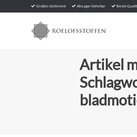
Großes Sortiment
Ab Lager lieferbar
Beste Qualit
Artikel m
Schlagw
bladmoti