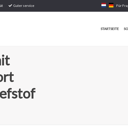
ät
Guter service
Für Fra
STARTSEITE
SO
it
ort
efstof