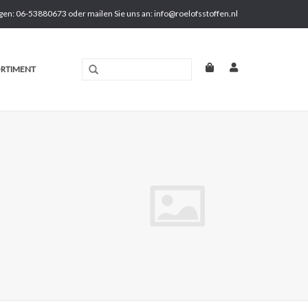
gen: 06-53880673 oder mailen Sie uns an:
info@roelofsstoffen.nl
RTIMENT