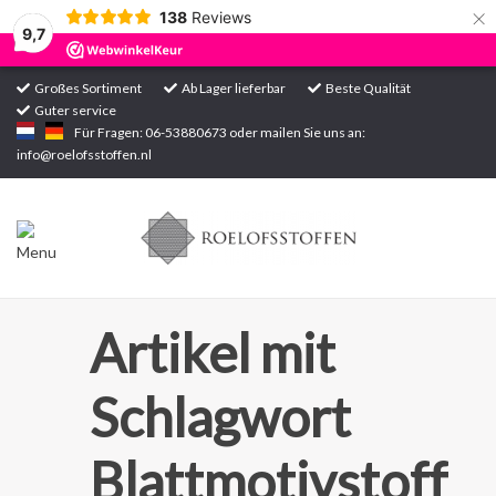
×
138
Reviews
9,7
Großes Sortiment
Ab Lager lieferbar
Beste Qualität
Guter service
Startseite
Für Fragen: 06-53880673 oder mailen Sie uns an:
info@roelofsstoffen.nl
Sortiment
Artikel mit
Schlagwort
Blattmotivstoff