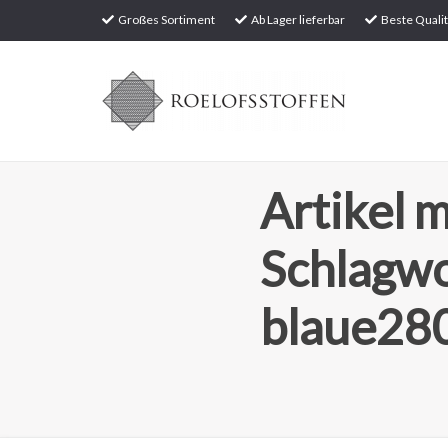
Großes Sortiment
Ab Lager lieferbar
Beste Qualit
Artikel m
Schlagw
blaue280