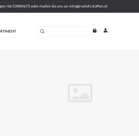
gen: 06-53880673 oder mailen Sie uns an:
info@roelofsstoffen.nl
RTIMENT