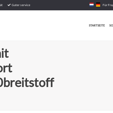
ät
Guter service
Für Fra
STARTSEITE
SO
it
ort
breitstoff