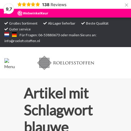
×
138
Reviews
9,7
Großes Sortiment
Ab Lager lieferbar
Beste Qualität
Guter service
Startseite
Für Fragen: 06-53880673 oder mailen Sie uns an:
info@roelofsstoffen.nl
Sortiment
Artikel mit
Schlagwort
blauwe