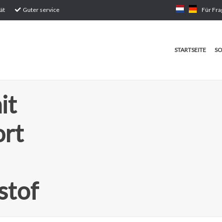
ät
Guter service
Für Fra
STARTSEITE
SO
it
ort
stof