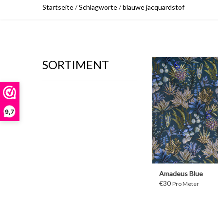
Startseite
/
Schlagworte
/
blauwe jacquardstof
SORTIMENT
WEITER
9,7
Amadeus Blue
€30
Pro Meter