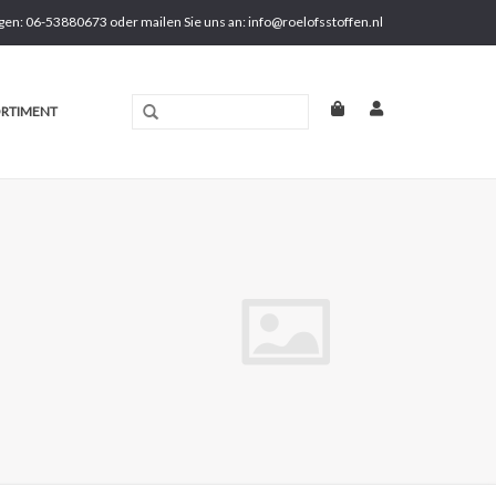
gen: 06-53880673 oder mailen Sie uns an:
info@roelofsstoffen.nl
RTIMENT