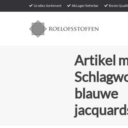
Großes Sortiment
Ab Lager lieferbar
Beste Qualit
Artikel m
Schlagw
blauwe
jacquard