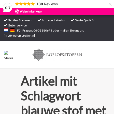
×
138
Reviews
9,7
Großes Sortiment
Ab Lager lieferbar
Beste Qualität
Guter service
Startseite
Für Fragen: 06-53880673 oder mailen Sie uns an:
info@roelofsstoffen.nl
Sortiment
Artikel mit
Schlagwort
blauwe stof met