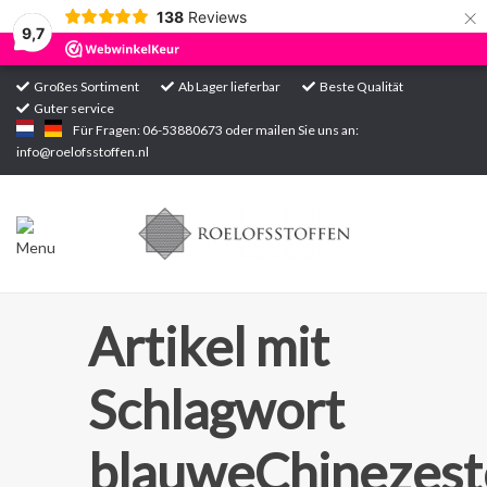
×
138
Reviews
9,7
Großes Sortiment
Ab Lager lieferbar
Beste Qualität
Guter service
Startseite
Für Fragen: 06-53880673 oder mailen Sie uns an:
info@roelofsstoffen.nl
Sortiment
Artikel mit
Schlagwort
blauweChinezest