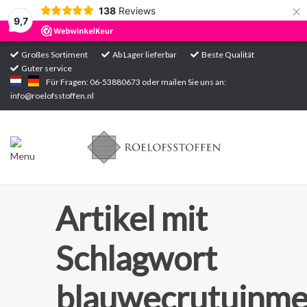
×
138
Reviews
9,7
Großes Sortiment
Ab Lager lieferbar
Beste Qualität
Guter service
Startseite
Für Fragen: 06-53880673 oder mailen Sie uns an:
info@roelofsstoffen.nl
Sortiment
Artikel mit
Schlagwort
blauwecrutuinme