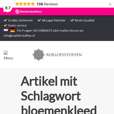
×
138
Reviews
9,7
Großes Sortiment
Ab Lager lieferbar
Beste Qualität
Guter service
Startseite
Für Fragen: 06-53880673 oder mailen Sie uns an:
info@roelofsstoffen.nl
Sortiment
Artikel mit
Schlagwort
bloemenkleed