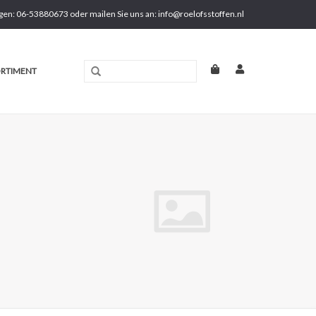
gen: 06-53880673 oder mailen Sie uns an:
info@roelofsstoffen.nl
RTIMENT