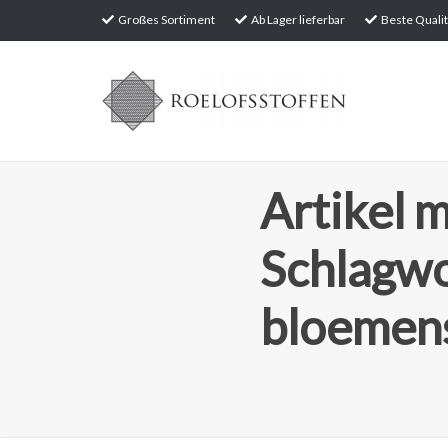
Großes Sortiment
Ab Lager lieferbar
Beste Qualit
Artikel m
Schlagw
bloemens