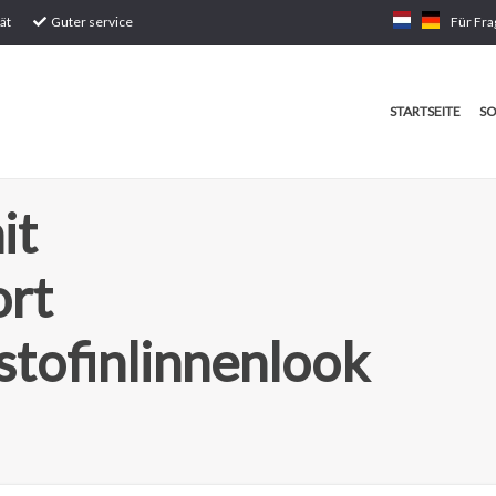
ät
Guter service
Für Fra
STARTSEITE
SO
it
ort
tofinlinnenlook