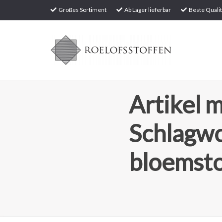
Großes Sortiment
Ab Lager lieferbar
Beste Qualit
Artikel m
Schlagw
bloemst