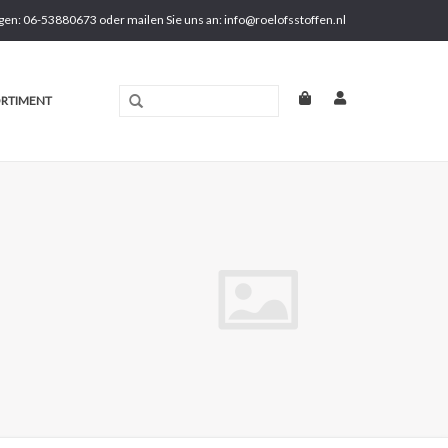
gen: 06-53880673 oder mailen Sie uns an:
info@roelofsstoffen.nl
RTIMENT