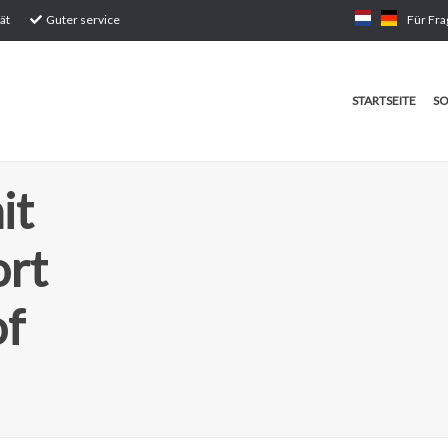
ät
Guter service
Für Fra
STARTSEITE
SO
it
ort
of