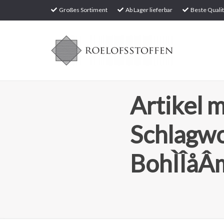
Großes Sortiment
Ab Lager lieferbar
Beste Qualit
Artikel m
Schlagw
BohÌÎåÂ