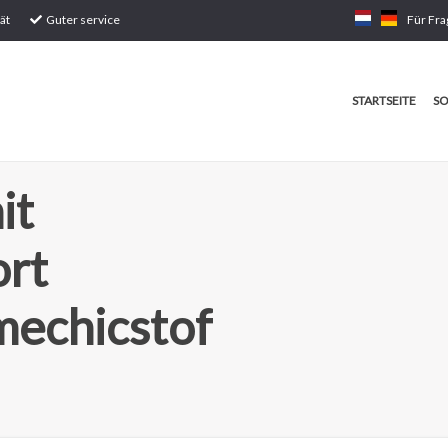
ät
Guter service
Für Fra
STARTSEITE
SO
it
ort
mechicstof