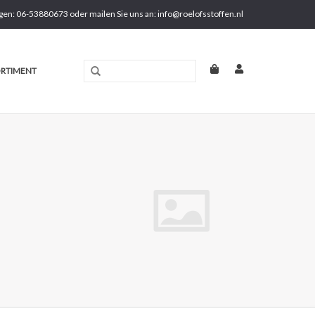
gen: 06-53880673 oder mailen Sie uns an:
info@roelofsstoffen.nl
RTIMENT