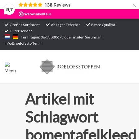
×
138
Reviews
9,7
Großes Sortiment
Ab Lager lieferbar
Beste Qualität
Guter service
Startseite
Für Fragen: 06-53880673 oder mailen Sie uns an:
info@roelofsstoffen.nl
Sortiment
Artikel mit
Schlagwort
bomentafelkleed